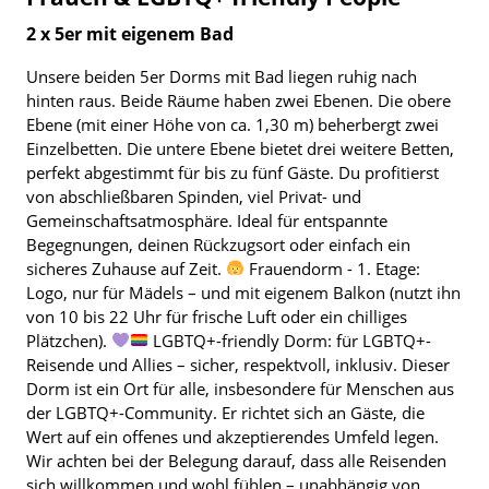
2 x 5er mit eigenem Bad
Unsere beiden 5er Dorms mit Bad liegen ruhig nach
hinten raus. Beide Räume haben zwei Ebenen. Die obere
Ebene (mit einer Höhe von ca. 1,30 m) beherbergt zwei
Einzelbetten. Die untere Ebene bietet drei weitere Betten,
perfekt abgestimmt für bis zu fünf Gäste. Du profitierst
von abschließbaren Spinden, viel Privat- und
Gemeinschaftsatmosphäre. Ideal für entspannte
Begegnungen, deinen Rückzugsort oder einfach ein
sicheres Zuhause auf Zeit.
Frauendorm - 1. Etage:
Logo, nur für Mädels – und mit eigenem Balkon (nutzt ihn
von 10 bis 22 Uhr für frische Luft oder ein chilliges
Plätzchen).
LGBTQ+-friendly Dorm: für LGBTQ+-
Reisende und Allies – sicher, respektvoll, inklusiv. Dieser
Dorm ist ein Ort für alle, insbesondere für Menschen aus
der LGBTQ+-Community. Er richtet sich an Gäste, die
Wert auf ein offenes und akzeptierendes Umfeld legen.
Wir achten bei der Belegung darauf, dass alle Reisenden
sich willkommen und wohl fühlen – unabhängig von