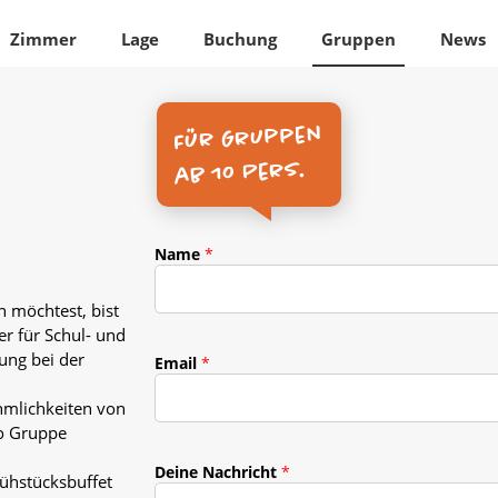
Zimmer
Lage
Buchung
Gruppen
News
Für Gruppen
ab 10 Pers.
Name
*
 möchtest, bist
er für Schul- und
N
ung bei der
Email
*
a
c
hmlichkeiten von
h
ro Gruppe
r
i
c
Deine Nachricht
*
rühstücksbuffet
h