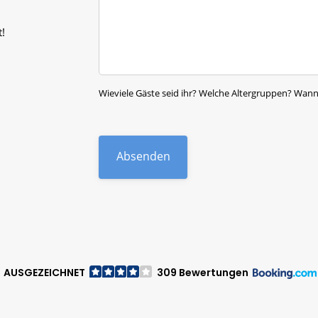
t
N
!
a
m
e
D
e
Wieviele Gäste seid ihr? Welche Altergruppen? Wann w
i
n
e
Absenden
AUSGEZEICHNET
309 Bewertungen